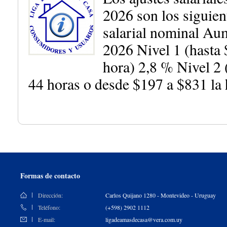
2026 son los siguien
salarial nominal Aume
2026 Nivel 1 (hasta 
hora) 2,8 % Nivel 2
44 horas o desde $197 a $831 la
Formas de contacto
Dirección:
Carlos Quijano 1280 - Montevideo - Uruguay
Teléfono:
(+598) 2902 1112
E-mail:
ligadeamasdecasa@vera.com.uy