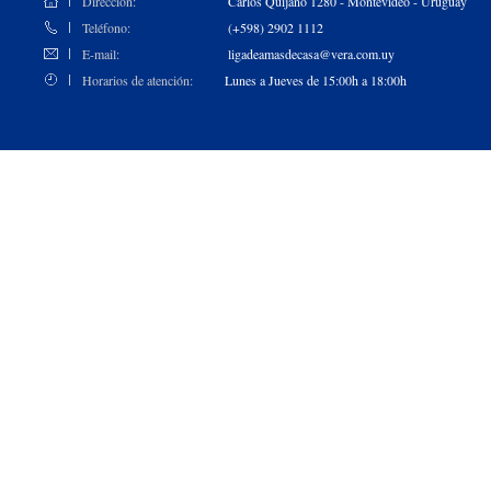
Dirección:
Carlos Quijano 1280 - Montevideo - Uruguay
Teléfono:
(+598) 2902 1112
E-mail:
ligadeamasdecasa@vera.com.uy
Horarios de atención:
Lunes a Jueves de 15:00h a 18:00h