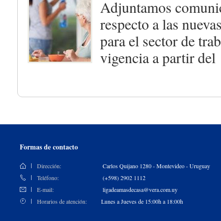
Adjuntamos comunic
respecto a las nueva
para el sector de tra
vigencia a partir del
Formas de contacto
Dirección:
Carlos Quijano 1280 - Montevideo - Uruguay
Teléfono:
(+598) 2902 1112
E-mail:
ligadeamasdecasa@vera.com.uy
Horarios de atención:
Lunes a Jueves de 15:00h a 18:00h